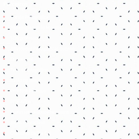
Parceiros
Coruja Pedagogica
Pedagogia Ingrid Moraes
SOS professor
Atividades Pedagógicas Suzano
Etiene prof
Tudo é pedagógico
Balão de Ideias
Prof Roh Pedroso
Prof. Aline
Professora Rebeca Neumann
Jogos educativos
Coisinhas da Tia Cal