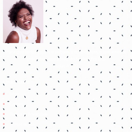
Para que todos vejam, e saibam, e considerem, e juntamente
entendam que a mão do Senhor fez isto
Isaías 41:20
Links úteis
Início
Contato
Política de Privacidade
Termos de Uso