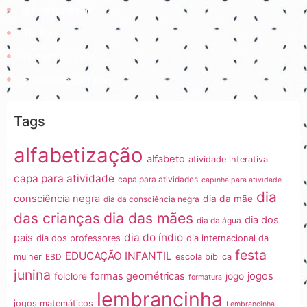
@ProfessoraGii
Tia Bya
Professora Lisiê
Ensinando com amor
Tags
alfabetização
alfabeto
atividade interativa
capa para atividade
capa para atividades
capinha para atividade
dia
consciência negra
dia da mãe
dia da consciência negra
dia das mães
das crianças
dia dos
dia da água
dia do índio
pais
dia dos professores
dia internacional da
festa
EDUCAÇÃO INFANTIL
mulher
EBD
escola bíblica
junina
formas geométricas
jogos
folclore
jogo
formatura
lembrancinha
jogos matemáticos
Lembrancinha