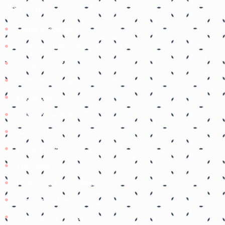
Parceiros
Coruja Pedagogica
Pedagogia Ingrid Moraes
SOS professor
Atividades Pedagógicas Suzano
Etiene prof
Tudo é pedagógico
Balão de Ideias
Prof Roh Pedroso
Prof. Aline
Professora Rebeca Neumann
Jogos educativos
Coisinhas da Tia Cal