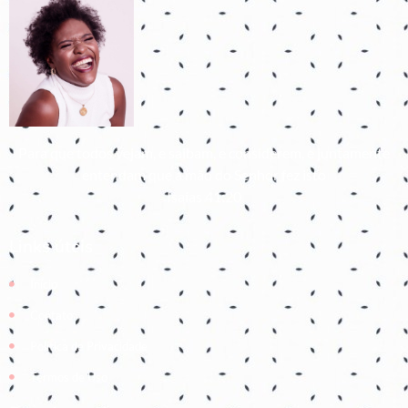
Para que todos vejam, e saibam, e considerem, e juntamente
entendam que a mão do Senhor fez isto
Isaías 41:20
Links úteis
Início
Contato
Política de Privacidade
Termos de Uso