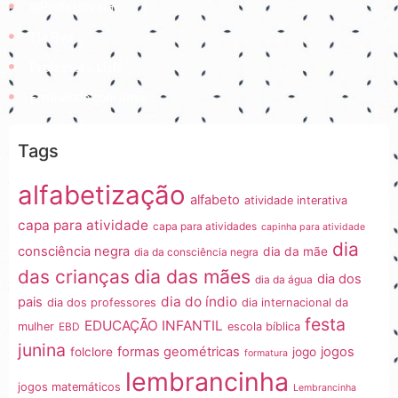
@ProfessoraGii
Tia Bya
Professora Lisiê
Ensinando com amor
Tags
alfabetização
alfabeto
atividade interativa
capa para atividade
capa para atividades
capinha para atividade
dia
consciência negra
dia da mãe
dia da consciência negra
dia das mães
das crianças
dia dos
dia da água
dia do índio
pais
dia dos professores
dia internacional da
festa
EDUCAÇÃO INFANTIL
mulher
EBD
escola bíblica
junina
formas geométricas
jogos
folclore
jogo
formatura
lembrancinha
jogos matemáticos
Lembrancinha