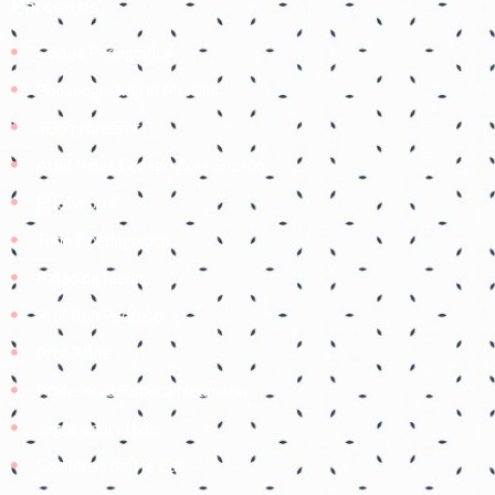
Parceiros
Coruja Pedagogica
Pedagogia Ingrid Moraes
SOS professor
Atividades Pedagógicas Suzano
Etiene prof
Tudo é pedagógico
Balão de Ideias
Prof Roh Pedroso
Prof. Aline
Professora Rebeca Neumann
Jogos educativos
Coisinhas da Tia Cal