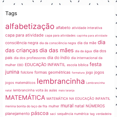
Tags
alfabetização
alfabeto
atividade interativa
capa para atividade
capa para atividades
capinha para atividade
dia
consciência negra
dia da mãe
dia da consciência negra
dia das mães
das crianças
dia dos
dia da água
dia do índio
pais
dia dos professores
dia internacional da
festa
EDUCAÇÃO INFANTIL
mulher
EBD
escola bíblica
junina
formas geométricas
jogos
folclore
jogo
formatura
lembrancinha
jogos matemáticos
Lembrancinha
lembrancinha volta às aulas
natal
maio laranja
MATEMÁTICA
MATEMÁTICA NA EDUCAÇÃO INFANTIL
mural
natal
NÚMEROS
menina bonita do laço de fita
mulher
páscoa
planejamento
saci
sequência numérica
tag
verdadeira