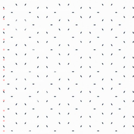
Atividades Pedagógicas Suzano
Etiene prof
Tudo é pedagógico
Balão de Ideias
Prof Roh Pedroso
Prof. Aline
Professora Rebeca Neumann
Jogos educativos
Coisinhas da Tia Cal
@ProfessoraGii
Tia Bya
Professora Lisiê
Ensinando com amor