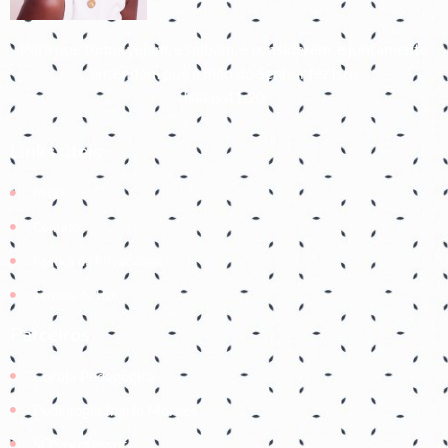
Para que todos vejam, e saibam, e considerem, e juntamente
entendam que a mão do Senhor fez isto
Isaías 41:20
Links úteis
Início
Contato
Política de Privacidade
Termos de Uso
Parceiros
Coruja Pedagogica
Pedagogia Ingrid Moraes
SOS professor