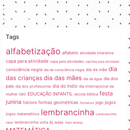
Professora Lisiê
Ensinando com amor
Tags
alfabetização
alfabeto
atividade interativa
capa para atividade
capa para atividades
capinha para atividade
dia
consciência negra
dia da mãe
dia da consciência negra
dia das mães
das crianças
dia dos
dia da água
dia do índio
pais
dia dos professores
dia internacional da
festa
EDUCAÇÃO INFANTIL
mulher
EBD
escola bíblica
junina
formas geométricas
jogos
folclore
jogo
formatura
lembrancinha
jogos matemáticos
Lembrancinha
lembrancinha volta às aulas
natal
maio laranja