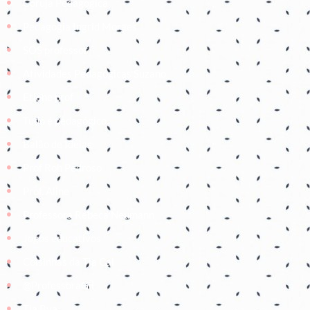
Coruja Pedagogica
Pedagogia Ingrid Moraes
SOS professor
Atividades Pedagógicas Suzano
Etiene prof
Tudo é pedagógico
Balão de Ideias
Prof Roh Pedroso
Prof. Aline
Professora Rebeca Neumann
Jogos educativos
Coisinhas da Tia Cal
@ProfessoraGii
Tia Bya