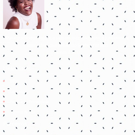
Para que todos vejam, e saibam, e considerem, e juntamente
entendam que a mão do Senhor fez isto
Isaías 41:20
Links úteis
Início
Contato
Política de Privacidade
Termos de Uso
Parceiros