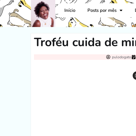
Início
Posts por mês
Troféu cuida de m
pulodogato