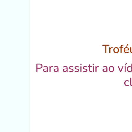
Trofé
Para assistir ao v
c