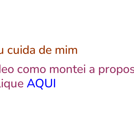
u cuida de mim
ídeo como montei a propo
lique
AQUI