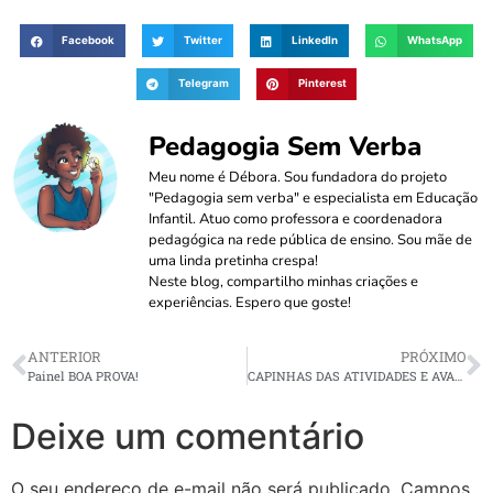
Facebook
Twitter
LinkedIn
WhatsApp
Telegram
Pinterest
Pedagogia Sem Verba
Meu nome é Débora. Sou fundadora do projeto
"Pedagogia sem verba" e especialista em Educação
Infantil. Atuo como professora e coordenadora
pedagógica na rede pública de ensino. Sou mãe de
uma linda pretinha crespa!
Neste blog, compartilho minhas criações e
experiências. Espero que goste!
ANTERIOR
PRÓXIMO
Painel BOA PROVA!
CAPINHAS DAS ATIVIDADES E AVALIAÇÕES
Deixe um comentário
O seu endereço de e-mail não será publicado.
Campos