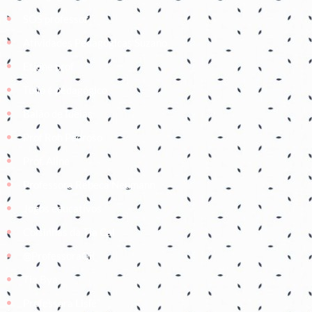
SOS professor
Atividades Pedagógicas Suzano
Etiene prof
Tudo é pedagógico
Balão de Ideias
Prof Roh Pedroso
Prof. Aline
Professora Rebeca Neumann
Jogos educativos
Coisinhas da Tia Cal
@ProfessoraGii
Tia Bya
Professora Lisiê