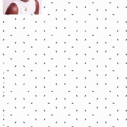
Para que todos vejam, e saibam, e considerem, e juntamente
entendam que a mão do Senhor fez isto
Isaías 41:20
Links úteis
Início
Contato
Política de Privacidade
Termos de Uso
Parceiros
Coruja Pedagogica
Pedagogia Ingrid Moraes