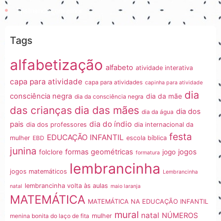
Ensinando com amor
Tags
alfabetização
alfabeto
atividade interativa
capa para atividade
capa para atividades
capinha para atividade
dia
consciência negra
dia da mãe
dia da consciência negra
dia das mães
das crianças
dia dos
dia da água
dia do índio
pais
dia dos professores
dia internacional da
festa
EDUCAÇÃO INFANTIL
mulher
EBD
escola bíblica
junina
formas geométricas
jogos
folclore
jogo
formatura
lembrancinha
jogos matemáticos
Lembrancinha
lembrancinha volta às aulas
natal
maio laranja
MATEMÁTICA
MATEMÁTICA NA EDUCAÇÃO INFANTIL
mural
natal
NÚMEROS
menina bonita do laço de fita
mulher