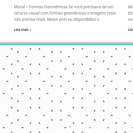
Mural – Formas Geométricas Se você precisava de um
Mu
recurso visual com formas geométricas e imagens reais
bl
não precisa mais. Neste post eu disponibilizo o
no
Leia mais »
Lei
Parceiros
Coruja Pedagogica
Pedagogia Ingrid Moraes