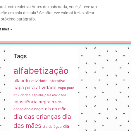
ral texto coletivo Antes de mais nada, você já teve um
ocão em sala de aula? Se não teve calma! Irei explicar
 próximo parágrafo.
a mais »
Tags
alfabetização
alfabeto
atividade interativa
capa para atividade
capa para
atividades
capinha para atividade
consciência negra
dia da
dia da mãe
consciência negra
dia
dia das crianças
das mães
dia
dia da água