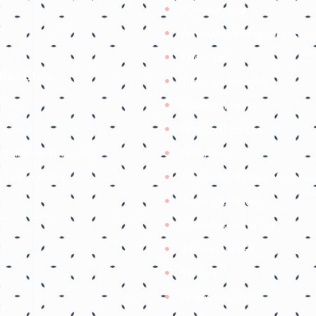
SOS professor
Atividades Pedagógicas Suz
Etiene prof
inks úteis
Tudo é pedagógico
Balão de Ideias
Início
Prof Roh Pedroso
Contato
Prof. Aline
Política de Privacidade
Professora Rebeca Neumann
Termos de Uso
Jogos educativos
Coisinhas da Tia Cal
@ProfessoraGii
Tia Bya
Professora Lisiê