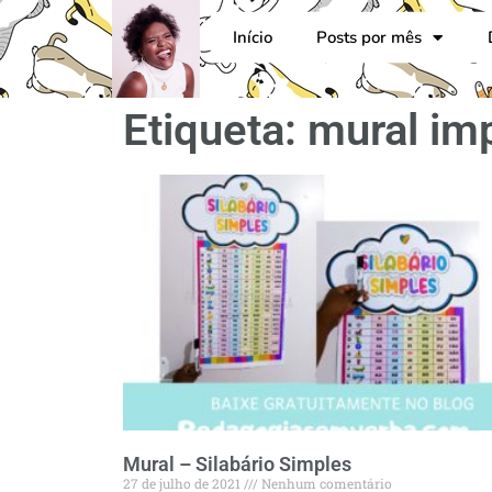
Início
Posts por mês
Etiqueta: mural im
Mural – Silabário Simples
27 de julho de 2021
Nenhum comentário