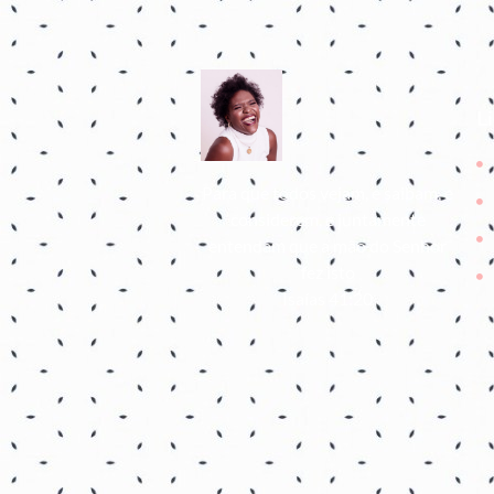
L
Para que todos vejam, e saibam, e
considerem, e juntamente
entendam que a mão do Senhor
fez isto
Isaías 41:20