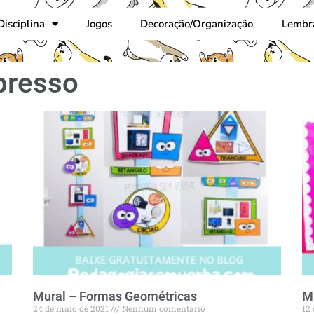
Disciplina
Jogos
Decoração/Organização
Lembr
presso
Mural – Formas Geométricas
Mu
24 de maio de 2021
Nenhum comentário
12