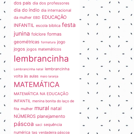
dos pais
dia dos professores
dia do índio
dia internacional
ano
EDUCAÇÃO
da mulher
EBD
festa
INFANTIL
escola bíblica
junina
formas
folclore
geométricas
jogo
formatura
jogos
jogos matemáticos
lembrancinha
lembrancinha
Lembrancinha natal
volta às aulas
maio laranja
MATEMÁTICA
MATEMÁTICA NA EDUCAÇÃO
INFANTIL
menina bonita do laço de
mural
natal
fita
mulher
NÚMEROS
planejamento
páscoa
saci
sequência
numérica
tag
verdadeira páscoa