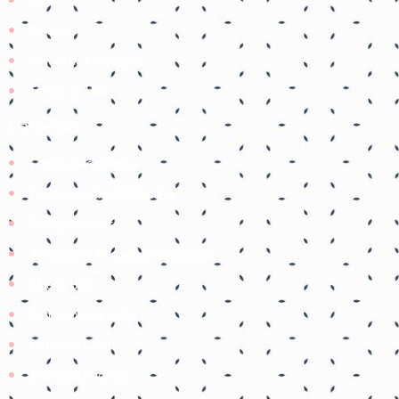
Contato
Política de Privacidade
Termos de Uso
Parceiros
Coruja Pedagogica
Pedagogia Ingrid Moraes
SOS professor
Atividades Pedagógicas Suzano
Etiene prof
Tudo é pedagógico
Balão de Ideias
Prof Roh Pedroso