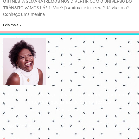
Olá! NESTA SEMANA IREMOS NOS DIVERTIR COM O UNIVERSO DO
TRÂNSITO VAMOS LÁ? 1- Você já andou de bicicleta? Já viu uma?
Conheço uma menina
Leia mais »
Para que todos vejam, e saibam, e considerem, e juntamente
entendam que a mão do Senhor fez isto
Isaías 41:20
Links úteis
Início