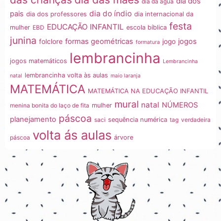
dia dos
dia da água
dia do índio
pais
dia dos professores
dia internacional da
festa
EDUCAÇÃO INFANTIL
mulher
EBD
escola bíblica
junina
formas geométricas
jogos
folclore
jogo
formatura
lembrancinha
jogos matemáticos
Lembrancinha
lembrancinha volta às aulas
natal
maio laranja
MATEMÁTICA
MATEMÁTICA NA EDUCAÇÃO INFANTIL
mural
natal
NÚMEROS
menina bonita do laço de fita
mulher
páscoa
planejamento
saci
sequência numérica
tag
verdadeira
volta ás aulas
páscoa
árvore