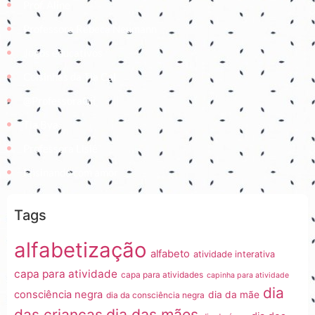
Prof. Aline
Professora Rebeca Neumann
Jogos educativos
Coisinhas da Tia Cal
@ProfessoraGii
Tia Bya
Professora Lisiê
Ensinando com amor
Tags
alfabetização
alfabeto
atividade interativa
capa para atividade
capa para atividades
capinha para atividade
dia
consciência negra
dia da mãe
dia da consciência negra
dia das mães
das crianças