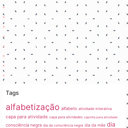
Prof. Aline
Professora Rebeca Neumann
Jogos educativos
Coisinhas da Tia Cal
@ProfessoraGii
Tia Bya
Professora Lisiê
Ensinando com amor
Tags
alfabetização
alfabeto
atividade interativa
capa para atividade
capa para atividades
capinha para atividade
dia
consciência negra
dia da mãe
dia da consciência negra