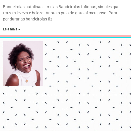
Bandeirolas natalinas – meias Bandeirolas fofinhas, simples que
trazem leveza e beleza. Anota o pulo do gato aí meu povo! Para
pendurar as bandeirolas fiz
Leia mais »
Para que todos vejam, e saibam, e considerem, e juntamente
entendam que a mão do Senhor fez isto
Isaías 41:20
Links úteis