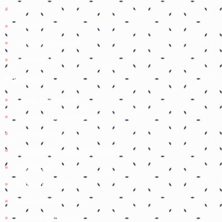
Início
Contato
Política de Privacidade
Termos de Uso
Parceiros
Coruja Pedagogica
Pedagogia Ingrid Moraes
SOS professor
Atividades Pedagógicas Suzano
Etiene prof
Tudo é pedagógico
Balão de Ideias
Prof Roh Pedroso