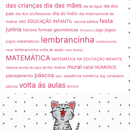
dia das mães
das crianças
dia dos
dia da água
dia do índio
pais
dia dos professores
dia internacional da
festa
EDUCAÇÃO INFANTIL
mulher
EBD
escola bíblica
junina
formas geométricas
jogos
folclore
jogo
formatura
lembrancinha
jogos matemáticos
Lembrancinha
lembrancinha volta às aulas
natal
maio laranja
MATEMÁTICA
MATEMÁTICA NA EDUCAÇÃO INFANTIL
mural
natal
NÚMEROS
menina bonita do laço de fita
mulher
páscoa
planejamento
saci
sequência numérica
tag
verdadeira
volta ás aulas
páscoa
árvore