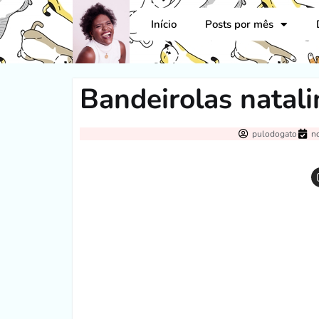
Início
Posts por mês
Bandeirolas natali
pulodogato
n