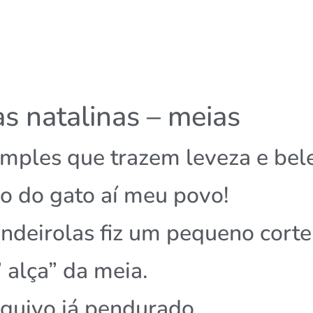
s natalinas – meias
imples que trazem leveza e bel
o do gato aí meu povo!
ndeirolas fiz um pequeno corte
” alça” da meia.
rquivo já pendurado.