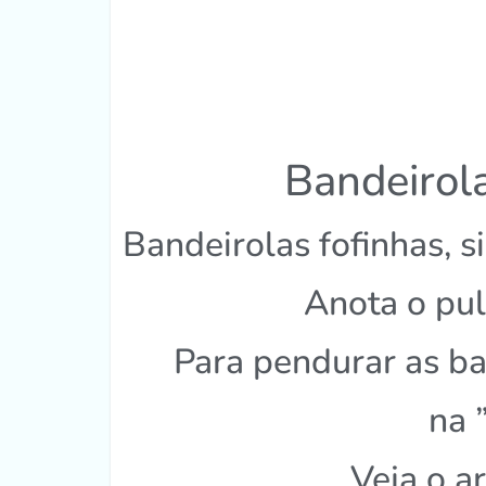
Bandeirola
Bandeirolas fofinhas, s
Anota o pul
Para pendurar as ba
na 
Veja o a