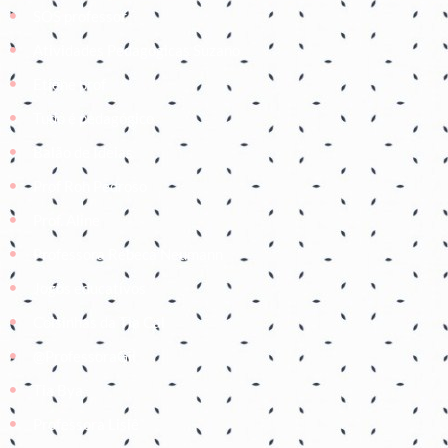
SOS professor
Atividades Pedagógicas Suzano
Etiene prof
Tudo é pedagógico
Balão de Ideias
Prof Roh Pedroso
Prof. Aline
Professora Rebeca Neumann
Jogos educativos
Coisinhas da Tia Cal
@ProfessoraGii
Tia Bya
Professora Lisiê