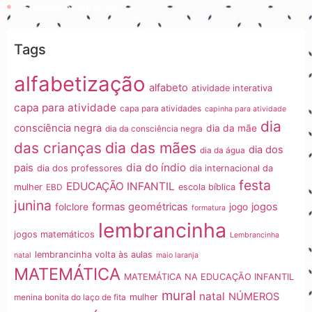
Ensinando com amor
Tags
alfabetização
alfabeto
atividade interativa
capa para atividade
capa para atividades
capinha para atividade
dia
consciência negra
dia da mãe
dia da consciência negra
dia das mães
das crianças
dia dos
dia da água
dia do índio
pais
dia dos professores
dia internacional da
festa
EDUCAÇÃO INFANTIL
mulher
EBD
escola bíblica
junina
formas geométricas
jogos
folclore
jogo
formatura
lembrancinha
jogos matemáticos
Lembrancinha
lembrancinha volta às aulas
natal
maio laranja
MATEMÁTICA
MATEMÁTICA NA EDUCAÇÃO INFANTIL
mural
natal
NÚMEROS
menina bonita do laço de fita
mulher