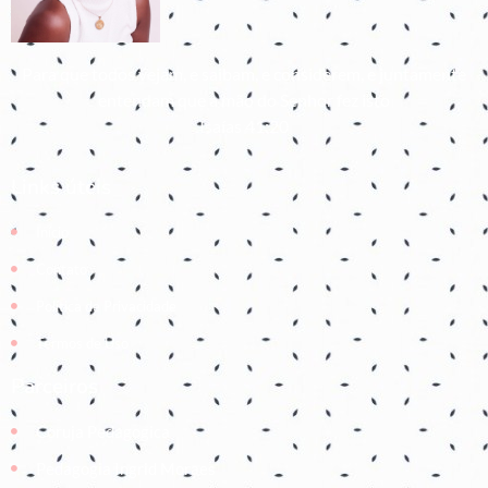
Para que todos vejam, e saibam, e considerem, e juntamente
entendam que a mão do Senhor fez isto
Isaías 41:20
Links úteis
Início
Contato
Política de Privacidade
Termos de Uso
Parceiros
Coruja Pedagogica
Pedagogia Ingrid Moraes