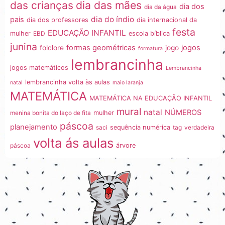
dia das mães
das crianças
dia dos
dia da água
dia do índio
pais
dia dos professores
dia internacional da
festa
EDUCAÇÃO INFANTIL
mulher
EBD
escola bíblica
junina
formas geométricas
jogos
folclore
jogo
formatura
lembrancinha
jogos matemáticos
Lembrancinha
lembrancinha volta às aulas
natal
maio laranja
MATEMÁTICA
MATEMÁTICA NA EDUCAÇÃO INFANTIL
mural
natal
NÚMEROS
menina bonita do laço de fita
mulher
páscoa
planejamento
saci
sequência numérica
tag
verdadeira
volta ás aulas
páscoa
árvore