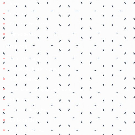
Início
Contato
Política de Privacidade
Termos de Uso
Parceiros
Coruja Pedagogica
Pedagogia Ingrid Moraes
SOS professor
Atividades Pedagógicas Suzano
Etiene prof
Tudo é pedagógico
Balão de Ideias
Prof Roh Pedroso