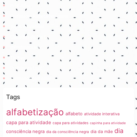
Prof. Aline
Professora Rebeca Neumann
Jogos educativos
Coisinhas da Tia Cal
@ProfessoraGii
Tia Bya
Professora Lisiê
Ensinando com amor
Tags
alfabetização
alfabeto
atividade interativa
capa para atividade
capa para atividades
capinha para atividade
dia
consciência negra
dia da mãe
dia da consciência negra