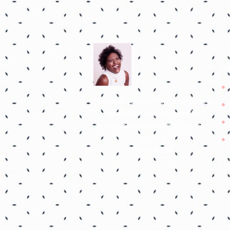
L
Para que todos vejam, e saibam, e
considerem, e juntamente
entendam que a mão do Senhor
fez isto
Isaías 41:20