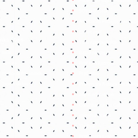
SOS professor
Atividades Pedagógicas Suz
Etiene prof
inks úteis
Tudo é pedagógico
Balão de Ideias
Início
Prof Roh Pedroso
Contato
Prof. Aline
Política de Privacidade
Professora Rebeca Neumann
Termos de Uso
Jogos educativos
Coisinhas da Tia Cal
@ProfessoraGii
Tia Bya
Professora Lisiê