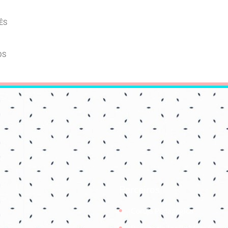
ÊS
OS
Parceiros
Coruja Pedagogica
Pedagogia Ingrid Moraes