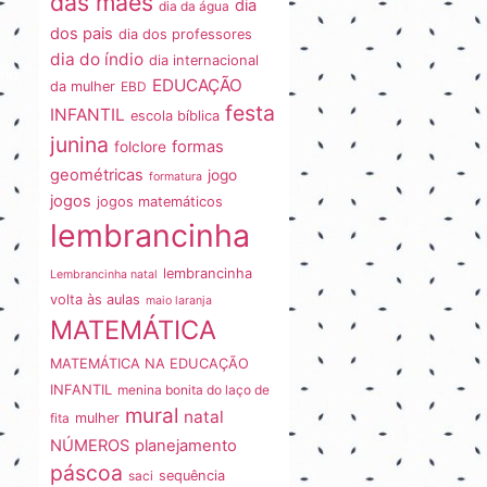
das mães
dia
dia da água
dos pais
dia dos professores
dia do índio
dia internacional
ano
EDUCAÇÃO
da mulher
EBD
festa
INFANTIL
escola bíblica
junina
formas
folclore
geométricas
jogo
formatura
jogos
jogos matemáticos
lembrancinha
lembrancinha
Lembrancinha natal
volta às aulas
maio laranja
MATEMÁTICA
MATEMÁTICA NA EDUCAÇÃO
INFANTIL
menina bonita do laço de
mural
natal
fita
mulher
NÚMEROS
planejamento
páscoa
saci
sequência