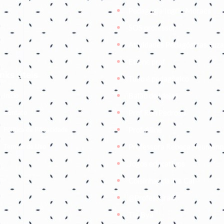
Pedagogia Ingrid Moraes
SOS professor
Atividades Pedagógicas Suz
Etiene prof
inks úteis
Tudo é pedagógico
Balão de Ideias
Início
Prof Roh Pedroso
Contato
Prof. Aline
Política de Privacidade
Professora Rebeca Neumann
Termos de Uso
Jogos educativos
Coisinhas da Tia Cal
@ProfessoraGii
Tia Bya