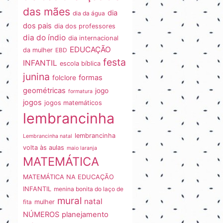
das mães
dia
dia da água
dos pais
dia dos professores
dia do índio
dia internacional
ano
EDUCAÇÃO
da mulher
EBD
festa
INFANTIL
escola bíblica
junina
formas
folclore
geométricas
jogo
formatura
jogos
jogos matemáticos
lembrancinha
lembrancinha
Lembrancinha natal
volta às aulas
maio laranja
MATEMÁTICA
MATEMÁTICA NA EDUCAÇÃO
INFANTIL
menina bonita do laço de
mural
natal
fita
mulher
NÚMEROS
planejamento