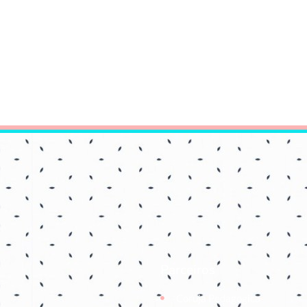
Parceiros
Coruja Pedagogica