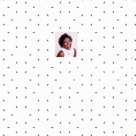
L
Para que todos vejam, e saibam, e
considerem, e juntamente
entendam que a mão do Senhor
fez isto
Isaías 41:20