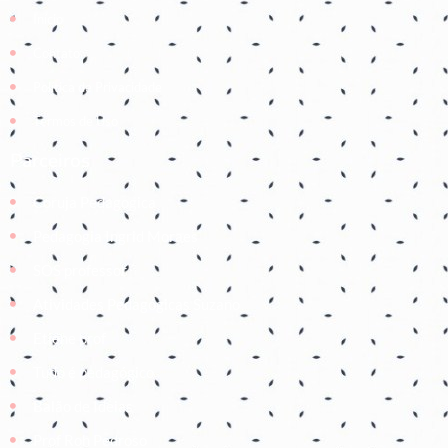
Início
Contato
Política de Privacidade
Termos de Uso
Parceiros
Coruja Pedagogica
Pedagogia Ingrid Moraes
SOS professor
Atividades Pedagógicas Suzano
Etiene prof
Tudo é pedagógico
Balão de Ideias
Prof Roh Pedroso