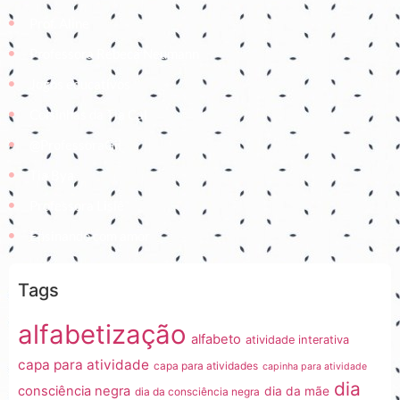
Prof. Aline
Professora Rebeca Neumann
Jogos educativos
Coisinhas da Tia Cal
@ProfessoraGii
Tia Bya
Professora Lisiê
Ensinando com amor
Tags
alfabetização
alfabeto
atividade interativa
capa para atividade
capa para atividades
capinha para atividade
dia
consciência negra
dia da mãe
dia da consciência negra