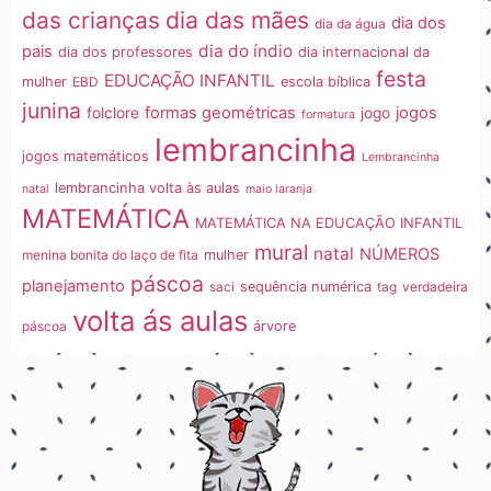
dia das mães
das crianças
dia dos
dia da água
dia do índio
pais
dia dos professores
dia internacional da
festa
EDUCAÇÃO INFANTIL
mulher
EBD
escola bíblica
junina
formas geométricas
jogos
folclore
jogo
formatura
lembrancinha
jogos matemáticos
Lembrancinha
lembrancinha volta às aulas
natal
maio laranja
MATEMÁTICA
MATEMÁTICA NA EDUCAÇÃO INFANTIL
mural
natal
NÚMEROS
menina bonita do laço de fita
mulher
páscoa
planejamento
saci
sequência numérica
tag
verdadeira
volta ás aulas
páscoa
árvore