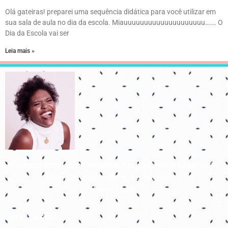
Olá gateiras! preparei uma sequência didática para você utilizar em
sua sala de aula no dia da escola. Miauuuuuuuuuuuuuuuuuuuu……. O
Dia da Escola vai ser
Leia mais »
Para que todos vejam, e saibam, e considerem, e juntamente
entendam que a mão do Senhor fez isto
Isaías 41:20
Links úteis