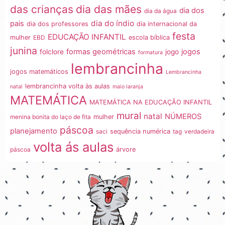
dia das mães
das crianças
dia dos
dia da água
dia do índio
pais
dia dos professores
dia internacional da
festa
EDUCAÇÃO INFANTIL
mulher
EBD
escola bíblica
junina
formas geométricas
jogos
folclore
jogo
formatura
lembrancinha
jogos matemáticos
Lembrancinha
lembrancinha volta às aulas
natal
maio laranja
MATEMÁTICA
MATEMÁTICA NA EDUCAÇÃO INFANTIL
mural
natal
NÚMEROS
menina bonita do laço de fita
mulher
páscoa
planejamento
saci
sequência numérica
tag
verdadeira
volta ás aulas
páscoa
árvore