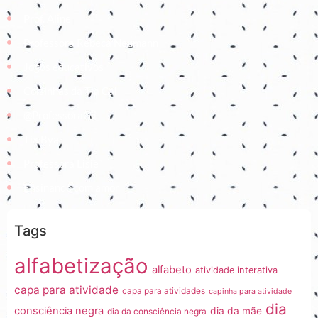
Prof. Aline
Professora Rebeca Neumann
Jogos educativos
Coisinhas da Tia Cal
@ProfessoraGii
Tia Bya
Professora Lisiê
Ensinando com amor
Tags
alfabetização
alfabeto
atividade interativa
capa para atividade
capa para atividades
capinha para atividade
dia
consciência negra
dia da mãe
dia da consciência negra