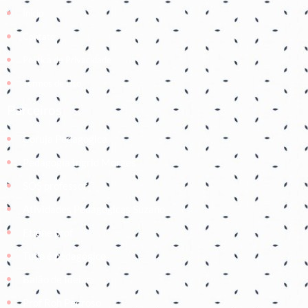
Início
Contato
Política de Privacidade
Termos de Uso
Parceiros
Coruja Pedagogica
Pedagogia Ingrid Moraes
SOS professor
Atividades Pedagógicas Suzano
Etiene prof
Tudo é pedagógico
Balão de Ideias
Prof Roh Pedroso