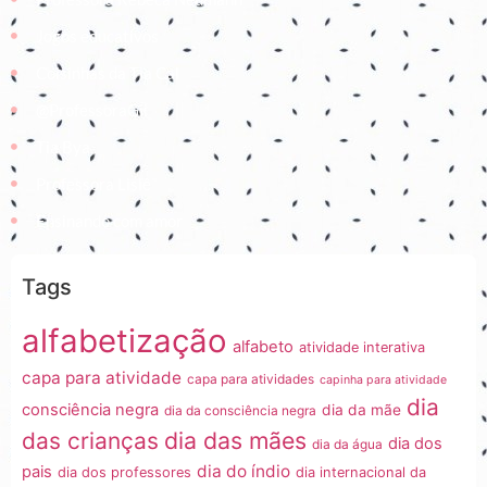
Jogos educativos
Coisinhas da Tia Cal
@ProfessoraGii
Tia Bya
Professora Lisiê
Ensinando com amor
Tags
alfabetização
alfabeto
atividade interativa
capa para atividade
capa para atividades
capinha para atividade
dia
consciência negra
dia da mãe
dia da consciência negra
dia das mães
das crianças
dia dos
dia da água
dia do índio
pais
dia dos professores
dia internacional da