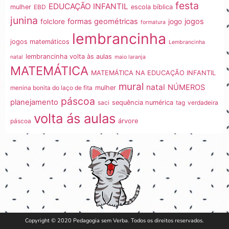
festa
EDUCAÇÃO INFANTIL
mulher
EBD
escola bíblica
junina
formas geométricas
jogos
folclore
jogo
formatura
lembrancinha
jogos matemáticos
Lembrancinha
lembrancinha volta às aulas
natal
maio laranja
MATEMÁTICA
MATEMÁTICA NA EDUCAÇÃO INFANTIL
mural
natal
NÚMEROS
menina bonita do laço de fita
mulher
páscoa
planejamento
saci
sequência numérica
tag
verdadeira
volta ás aulas
páscoa
árvore
Copyright © 2020 Pedagogia sem Verba. Todos os direitos reservados.