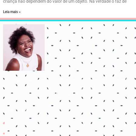
criança não dependem do valor de um objeto. Na verdade o faz de
Leia mais »
Para que todos vejam, e saibam, e considerem, e juntamente
entendam que a mão do Senhor fez isto
Isaías 41:20
Links úteis
Início
Contato