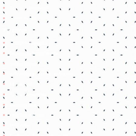
Política de Privacidade
Termos de Uso
Parceiros
Coruja Pedagogica
Pedagogia Ingrid Moraes
SOS professor
Atividades Pedagógicas Suzano
Etiene prof
Tudo é pedagógico
Balão de Ideias
Prof Roh Pedroso
Prof. Aline
Professora Rebeca Neumann