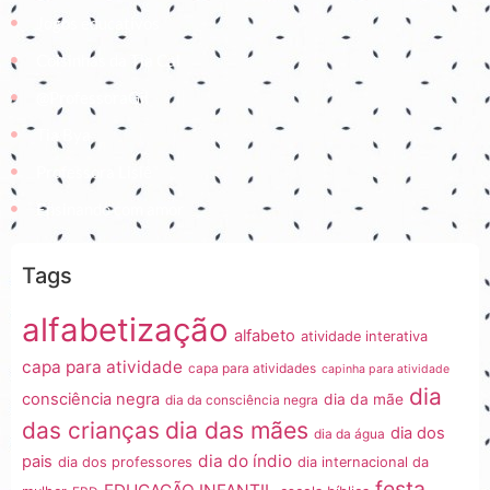
Jogos educativos
Coisinhas da Tia Cal
@ProfessoraGii
Tia Bya
Professora Lisiê
Ensinando com amor
Tags
alfabetização
alfabeto
atividade interativa
capa para atividade
capa para atividades
capinha para atividade
dia
consciência negra
dia da mãe
dia da consciência negra
dia das mães
das crianças
dia dos
dia da água
dia do índio
pais
dia dos professores
dia internacional da
festa