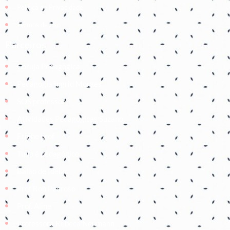
Política de Privacidade
Termos de Uso
Parceiros
Coruja Pedagogica
Pedagogia Ingrid Moraes
SOS professor
Atividades Pedagógicas Suzano
Etiene prof
Tudo é pedagógico
Balão de Ideias
Prof Roh Pedroso
Prof. Aline
Professora Rebeca Neumann