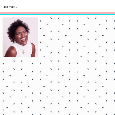
Leia mais »
Para que todos vejam, e saibam, e considerem, e juntamente
entendam que a mão do Senhor fez isto
Isaías 41:20
Links úteis
Início
Contato