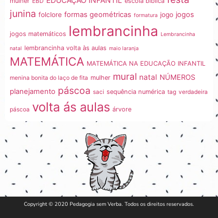
EDUCAÇÃO INFANTIL
mulher
EBD
escola bíblica
junina
formas geométricas
jogos
folclore
jogo
formatura
lembrancinha
jogos matemáticos
Lembrancinha
lembrancinha volta às aulas
natal
maio laranja
MATEMÁTICA
MATEMÁTICA NA EDUCAÇÃO INFANTIL
mural
natal
NÚMEROS
menina bonita do laço de fita
mulher
páscoa
planejamento
saci
sequência numérica
tag
verdadeira
volta ás aulas
páscoa
árvore
Copyright © 2020 Pedagogia sem Verba. Todos os direitos reservados.