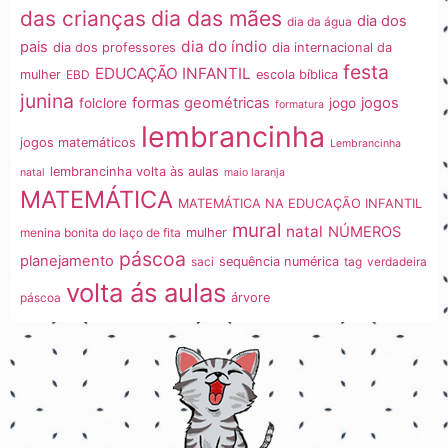
dia das mães
das crianças
dia dos
dia da água
dia do índio
pais
dia dos professores
dia internacional da
festa
EDUCAÇÃO INFANTIL
mulher
EBD
escola bíblica
junina
formas geométricas
jogos
folclore
jogo
formatura
lembrancinha
jogos matemáticos
Lembrancinha
lembrancinha volta às aulas
natal
maio laranja
MATEMÁTICA
MATEMÁTICA NA EDUCAÇÃO INFANTIL
mural
natal
NÚMEROS
menina bonita do laço de fita
mulher
páscoa
planejamento
saci
sequência numérica
tag
verdadeira
volta ás aulas
páscoa
árvore