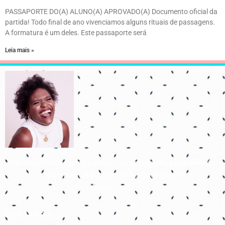
PASSAPORTE DO(A) ALUNO(A) APROVADO(A) Documento oficial da
partida! Todo final de ano vivenciamos alguns rituais de passagens.
A formatura é um deles. Este passaporte será
Leia mais »
Para que todos vejam, e saibam, e considerem, e juntamente
entendam que a mão do Senhor fez isto
Isaías 41:20
Links úteis