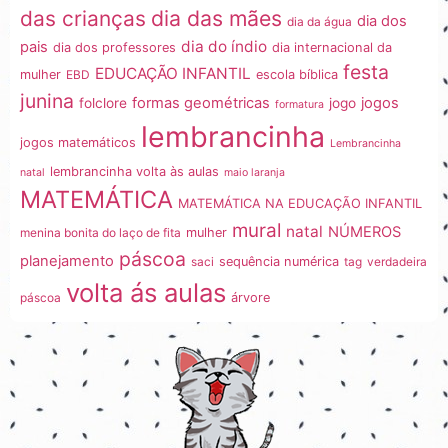
dia das mães
das crianças
dia dos
dia da água
dia do índio
pais
dia dos professores
dia internacional da
festa
EDUCAÇÃO INFANTIL
mulher
EBD
escola bíblica
junina
formas geométricas
jogos
folclore
jogo
formatura
lembrancinha
jogos matemáticos
Lembrancinha
lembrancinha volta às aulas
natal
maio laranja
MATEMÁTICA
MATEMÁTICA NA EDUCAÇÃO INFANTIL
mural
natal
NÚMEROS
menina bonita do laço de fita
mulher
páscoa
planejamento
saci
sequência numérica
tag
verdadeira
volta ás aulas
páscoa
árvore