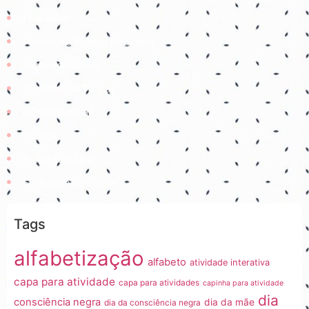
Prof. Aline
Professora Rebeca Neumann
Jogos educativos
Coisinhas da Tia Cal
@ProfessoraGii
Tia Bya
Professora Lisiê
Ensinando com amor
Tags
alfabetização
alfabeto
atividade interativa
capa para atividade
capa para atividades
capinha para atividade
dia
consciência negra
dia da mãe
dia da consciência negra