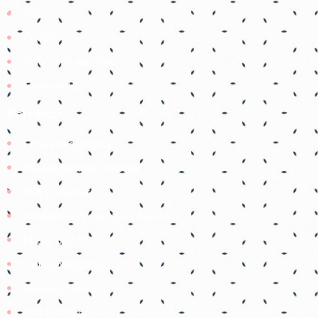
Início
Contato
Política de Privacidade
Termos de Uso
Parceiros
Coruja Pedagogica
Pedagogia Ingrid Moraes
SOS professor
Atividades Pedagógicas Suzano
Etiene prof
Tudo é pedagógico
Balão de Ideias
Prof Roh Pedroso