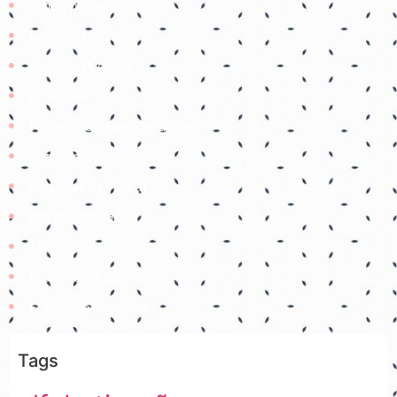
Tudo é pedagógico
Balão de Ideias
Prof Roh Pedroso
Prof. Aline
Professora Rebeca Neumann
Jogos educativos
Coisinhas da Tia Cal
@ProfessoraGii
Tia Bya
Professora Lisiê
Ensinando com amor
Tags