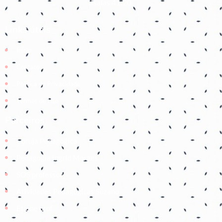
Isaías 41:20
Links úteis
Início
Contato
Política de Privacidade
Termos de Uso
Parceiros
Coruja Pedagogica
Pedagogia Ingrid Moraes
SOS professor
Atividades Pedagógicas Suzano
Etiene prof