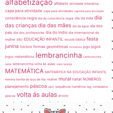
alfabetização
alfabeto
atividade interativa
capa para atividade
capa para atividades
capinha para atividade
dia
consciência negra
dia da mãe
dia da consciência negra
dia das mães
das crianças
dia dos
dia da água
dia do índio
pais
dia dos professores
dia internacional da
festa
EDUCAÇÃO INFANTIL
mulher
EBD
escola bíblica
junina
formas geométricas
jogos
folclore
jogo
formatura
lembrancinha
jogos matemáticos
Lembrancinha
lembrancinha volta às aulas
natal
maio laranja
MATEMÁTICA
MATEMÁTICA NA EDUCAÇÃO INFANTIL
mural
natal
NÚMEROS
menina bonita do laço de fita
mulher
páscoa
planejamento
saci
sequência numérica
tag
verdadeira
volta ás aulas
páscoa
árvore