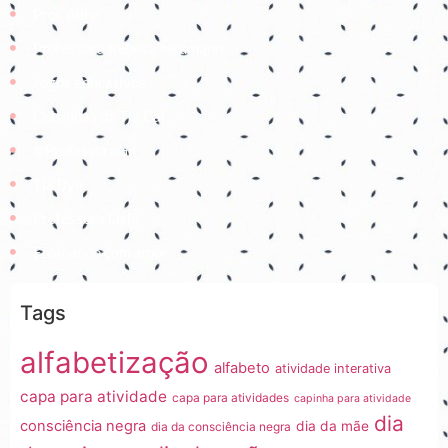
Prof. Aline
Professora Rebeca Neumann
Jogos educativos
Coisinhas da Tia Cal
@ProfessoraGii
Tia Bya
Professora Lisiê
Ensinando com amor
Tags
alfabetização
alfabeto
atividade interativa
capa para atividade
capa para atividades
capinha para atividade
dia
consciência negra
dia da mãe
dia da consciência negra