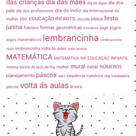
dia das mães
das crianças
dia dos
dia da água
dia do índio
pais
dia dos professores
dia internacional da
festa
EDUCAÇÃO INFANTIL
mulher
EBD
escola bíblica
junina
formas geométricas
jogos
folclore
jogo
formatura
lembrancinha
jogos matemáticos
Lembrancinha
lembrancinha volta às aulas
natal
maio laranja
MATEMÁTICA
MATEMÁTICA NA EDUCAÇÃO INFANTIL
mural
natal
NÚMEROS
menina bonita do laço de fita
mulher
páscoa
planejamento
saci
sequência numérica
tag
verdadeira
volta ás aulas
páscoa
árvore