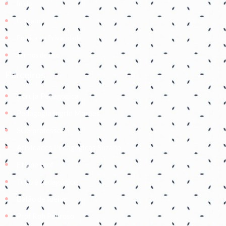
Início
Contato
Política de Privacidade
Termos de Uso
Parceiros
Coruja Pedagogica
Pedagogia Ingrid Moraes
SOS professor
Atividades Pedagógicas Suzano
Etiene prof
Tudo é pedagógico
Balão de Ideias
Prof Roh Pedroso