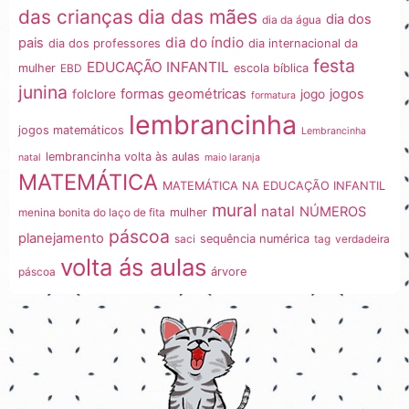
dia das mães
das crianças
dia dos
dia da água
dia do índio
pais
dia dos professores
dia internacional da
festa
EDUCAÇÃO INFANTIL
mulher
EBD
escola bíblica
junina
formas geométricas
jogos
folclore
jogo
formatura
lembrancinha
jogos matemáticos
Lembrancinha
lembrancinha volta às aulas
natal
maio laranja
MATEMÁTICA
MATEMÁTICA NA EDUCAÇÃO INFANTIL
mural
natal
NÚMEROS
menina bonita do laço de fita
mulher
páscoa
planejamento
saci
sequência numérica
tag
verdadeira
volta ás aulas
páscoa
árvore