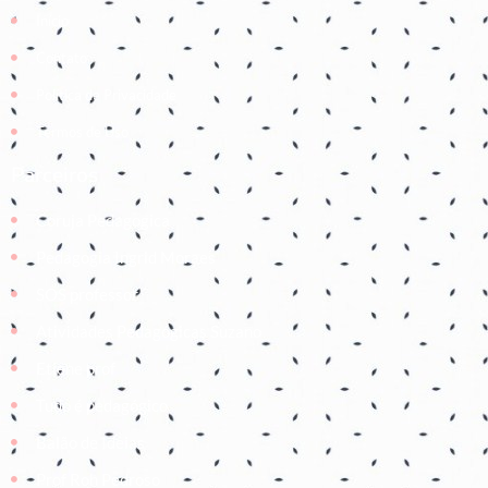
Início
Contato
Política de Privacidade
Termos de Uso
Parceiros
Coruja Pedagogica
Pedagogia Ingrid Moraes
SOS professor
Atividades Pedagógicas Suzano
Etiene prof
Tudo é pedagógico
Balão de Ideias
Prof Roh Pedroso