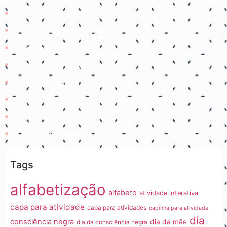
Prof. Aline
Professora Rebeca Neumann
Jogos educativos
Coisinhas da Tia Cal
@ProfessoraGii
Tia Bya
Professora Lisiê
Ensinando com amor
Tags
alfabetização
alfabeto
atividade interativa
capa para atividade
capa para atividades
capinha para atividade
dia
consciência negra
dia da mãe
dia da consciência negra