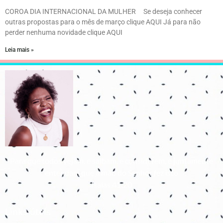
COROA DIA INTERNACIONAL DA MULHER Se deseja conhecer
outras propostas para o mês de março clique AQUI Já para não
perder nenhuma novidade clique AQUI
Leia mais »
Para que todos vejam, e saibam, e considerem, e juntamente
entendam que a mão do Senhor fez isto
Isaías 41:20
Links úteis