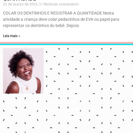
22 de março de 2022
Nenhum comentário
COLAR OS DENTINHOS E REGISTRAR A QUANTIDADE Nesta
atividade a criança deve colar pedacinhos de EVA ou papel para
representar os dentinhos do bebê. Depois
Leia mais »
Para que todos vejam, e saibam, e considerem, e juntamente
entendam que a mão do Senhor fez isto
Isaías 41:20
Links úteis