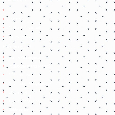
Início
Contato
Política de Privacidade
Termos de Uso
Parceiros
Coruja Pedagogica
Pedagogia Ingrid Moraes
SOS professor
Atividades Pedagógicas Suzano
Etiene prof
Tudo é pedagógico
Balão de Ideias