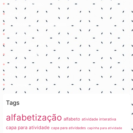
Prof Roh Pedroso
Prof. Aline
Professora Rebeca Neumann
Jogos educativos
Coisinhas da Tia Cal
@ProfessoraGii
Tia Bya
Professora Lisiê
Ensinando com amor
Tags
alfabetização
alfabeto
atividade interativa
capa para atividade
capa para atividades
capinha para atividade