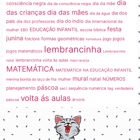
dia
consciência negra
dia da mãe
dia da consciência negra
dia das mães
das crianças
dia dos
dia da água
dia do índio
pais
dia dos professores
dia internacional da
festa
EDUCAÇÃO INFANTIL
mulher
EBD
escola bíblica
junina
formas geométricas
jogos
folclore
jogo
formatura
lembrancinha
jogos matemáticos
Lembrancinha
lembrancinha volta às aulas
natal
maio laranja
MATEMÁTICA
MATEMÁTICA NA EDUCAÇÃO INFANTIL
mural
natal
NÚMEROS
menina bonita do laço de fita
mulher
páscoa
planejamento
saci
sequência numérica
tag
verdadeira
volta ás aulas
páscoa
árvore