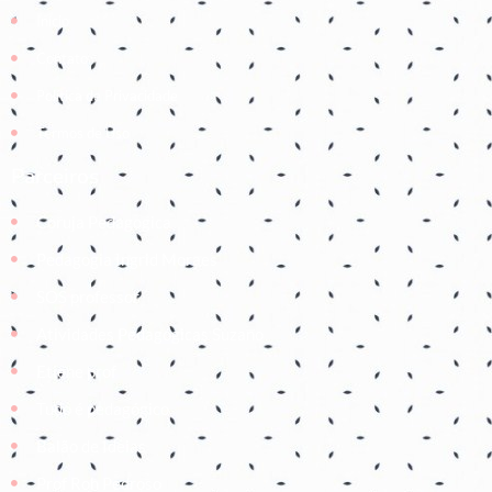
Início
Contato
Política de Privacidade
Termos de Uso
Parceiros
Coruja Pedagogica
Pedagogia Ingrid Moraes
SOS professor
Atividades Pedagógicas Suzano
Etiene prof
Tudo é pedagógico
Balão de Ideias
Prof Roh Pedroso