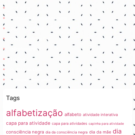
Prof. Aline
Professora Rebeca Neumann
Jogos educativos
Coisinhas da Tia Cal
@ProfessoraGii
Tia Bya
Professora Lisiê
Ensinando com amor
Tags
alfabetização
alfabeto
atividade interativa
capa para atividade
capa para atividades
capinha para atividade
dia
consciência negra
dia da mãe
dia da consciência negra