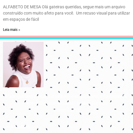
ALFABETO DE MESA Olá gateiras queridas, segue mais um arquivo
construído com muito afeto para você. Um recuso visual para utilizar
em espaços de fácil
Leia mais »
Para que todos vejam, e saibam, e considerem, e juntamente
entendam que a mão do Senhor fez isto
Isaías 41:20
Links úteis