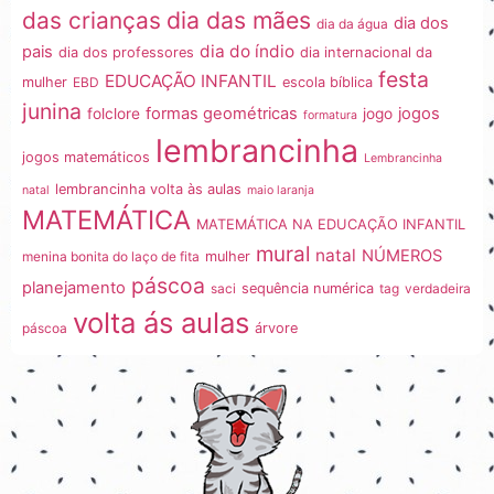
dia das mães
das crianças
dia dos
dia da água
dia do índio
pais
dia dos professores
dia internacional da
festa
EDUCAÇÃO INFANTIL
mulher
EBD
escola bíblica
junina
formas geométricas
jogos
folclore
jogo
formatura
lembrancinha
jogos matemáticos
Lembrancinha
lembrancinha volta às aulas
natal
maio laranja
MATEMÁTICA
MATEMÁTICA NA EDUCAÇÃO INFANTIL
mural
natal
NÚMEROS
menina bonita do laço de fita
mulher
páscoa
planejamento
saci
sequência numérica
tag
verdadeira
volta ás aulas
páscoa
árvore