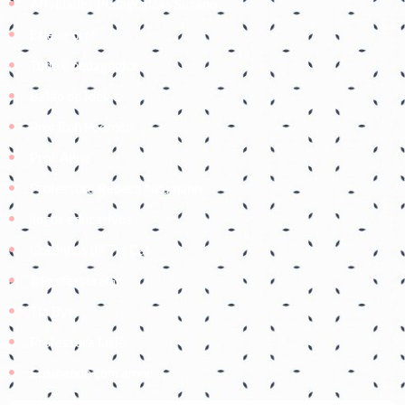
Atividades Pedagógicas Suzano
Etiene prof
Tudo é pedagógico
Balão de Ideias
Prof Roh Pedroso
Prof. Aline
Professora Rebeca Neumann
Jogos educativos
Coisinhas da Tia Cal
@ProfessoraGii
Tia Bya
Professora Lisiê
Ensinando com amor