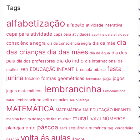
Tags
alfabetização
alfabeto
atividade interativa
capa para atividade
capa para atividades
capinha para atividade
dia
consciência negra
dia da mãe
dia da consciência negra
dia das mães
das crianças
dia dos
dia da água
dia do índio
pais
dia dos professores
dia internacional da
festa
EDUCAÇÃO INFANTIL
mulher
EBD
escola bíblica
junina
formas geométricas
jogos
folclore
jogo
formatura
lembrancinha
jogos matemáticos
Lembrancinha
lembrancinha volta às aulas
natal
maio laranja
MATEMÁTICA
MATEMÁTICA NA EDUCAÇÃO INFANTIL
mural
natal
NÚMEROS
menina bonita do laço de fita
mulher
páscoa
planejamento
saci
sequência numérica
tag
verdadeira
volta ás aulas
páscoa
árvore