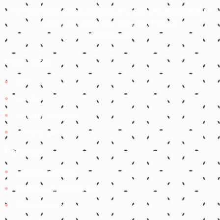
Para que todos vejam, e saibam, e considerem, e juntamente
entendam que a mão do Senhor fez isto
Isaías 41:20
Links úteis
Início
Contato
Política de Privacidade
Termos de Uso
Parceiros
Coruja Pedagogica
Pedagogia Ingrid Moraes
SOS professor