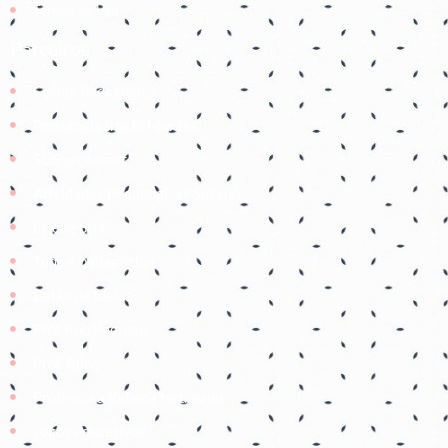
Termos de Uso
Parceiros
Coruja Pedagogica
Pedagogia Ingrid Moraes
SOS professor
Atividades Pedagógicas Suzano
Etiene prof
Tudo é pedagógico
Balão de Ideias
Prof Roh Pedroso
Prof. Aline
Professora Rebeca Neumann
Jogos educativos