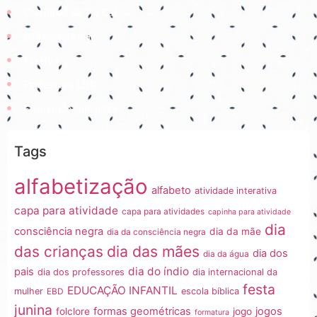
Coisinhas da Tia Cal
@ProfessoraGii
Tia Bya
Professora Lisiê
Ensinando com amor
Tags
alfabetização
alfabeto
atividade interativa
capa para atividade
capa para atividades
capinha para atividade
dia
consciência negra
dia da mãe
dia da consciência negra
dia das mães
das crianças
dia dos
dia da água
dia do índio
pais
dia dos professores
dia internacional da
festa
EDUCAÇÃO INFANTIL
mulher
EBD
escola bíblica
junina
formas geométricas
jogos
folclore
jogo
formatura