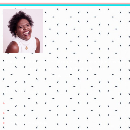
Para que todos vejam, e saibam, e considerem, e juntamente
entendam que a mão do Senhor fez isto
Isaías 41:20
Links úteis
Início
Contato
Política de Privacidade