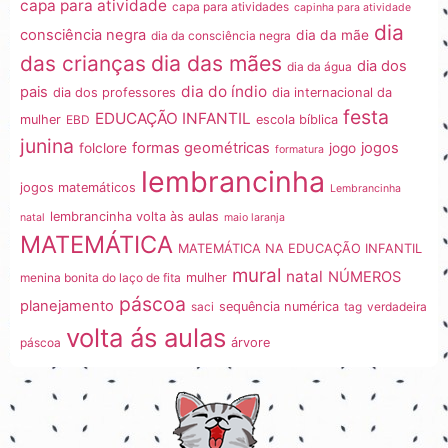
capa para atividade
capa para atividades
capinha para atividade
dia
consciência negra
dia da mãe
dia da consciência negra
dia das mães
das crianças
dia dos
dia da água
dia do índio
pais
dia dos professores
dia internacional da
festa
EDUCAÇÃO INFANTIL
mulher
EBD
escola bíblica
junina
formas geométricas
jogos
folclore
jogo
formatura
lembrancinha
jogos matemáticos
Lembrancinha
lembrancinha volta às aulas
natal
maio laranja
MATEMÁTICA
MATEMÁTICA NA EDUCAÇÃO INFANTIL
mural
natal
NÚMEROS
menina bonita do laço de fita
mulher
páscoa
planejamento
saci
sequência numérica
tag
verdadeira
volta ás aulas
páscoa
árvore