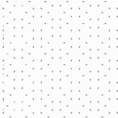
Links úteis
Início
Contato
Política de Privacidade
Termos de Uso
Parceiros
Coruja Pedagogica
Pedagogia Ingrid Moraes
SOS professor
Atividades Pedagógicas Suzano
Etiene prof
Tudo é pedagógico