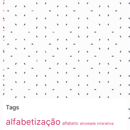
Balão de Ideias
Prof Roh Pedroso
Prof. Aline
Professora Rebeca Neumann
Jogos educativos
Coisinhas da Tia Cal
@ProfessoraGii
Tia Bya
Professora Lisiê
Ensinando com amor
Tags
alfabetização
alfabeto
atividade interativa