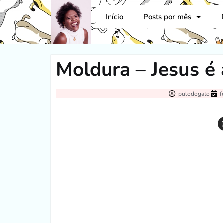
Início
Posts por mês
Moldura – Jesus é 
pulodogato
f