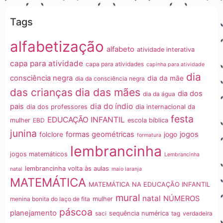
Tags
alfabetização
alfabeto
atividade interativa
capa para atividade
capa para atividades
capinha para atividade
dia
consciência negra
dia da mãe
dia da consciência negra
dia das mães
das crianças
dia dos
dia da água
dia do índio
pais
dia dos professores
dia internacional da
festa
EDUCAÇÃO INFANTIL
mulher
EBD
escola bíblica
junina
formas geométricas
jogos
folclore
jogo
formatura
lembrancinha
jogos matemáticos
Lembrancinha
lembrancinha volta às aulas
natal
maio laranja
MATEMÁTICA
MATEMÁTICA NA EDUCAÇÃO INFANTIL
mural
natal
NÚMEROS
menina bonita do laço de fita
mulher
páscoa
planejamento
saci
sequência numérica
tag
verdadeira