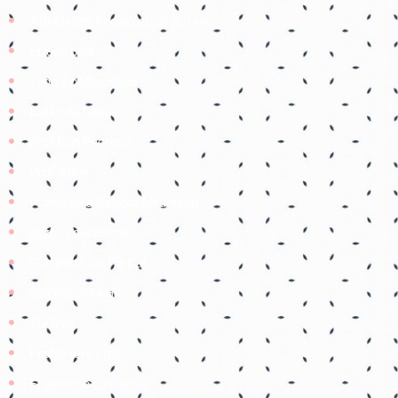
Atividades Pedagógicas Suzano
Etiene prof
Tudo é pedagógico
Balão de Ideias
Prof Roh Pedroso
Prof. Aline
Professora Rebeca Neumann
Jogos educativos
Coisinhas da Tia Cal
@ProfessoraGii
Tia Bya
Professora Lisiê
Ensinando com amor