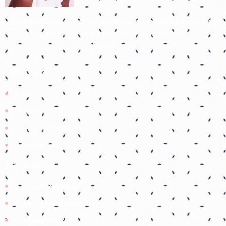
Para que todos vejam, e saibam, e considerem, e juntamente
entendam que a mão do Senhor fez isto
Isaías 41:20
Links úteis
Início
Contato
Política de Privacidade
Termos de Uso
Parceiros
Coruja Pedagogica
Pedagogia Ingrid Moraes
SOS professor