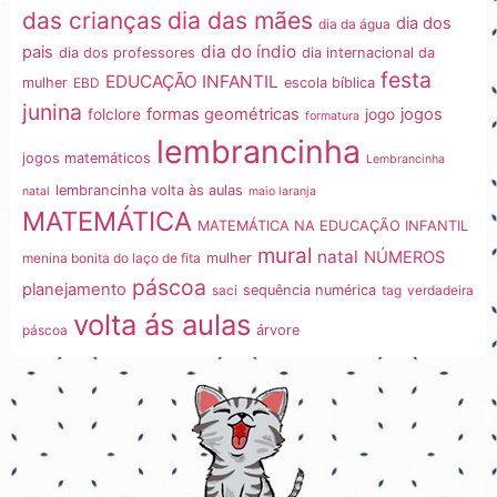
dia das mães
das crianças
dia dos
dia da água
dia do índio
pais
dia dos professores
dia internacional da
festa
EDUCAÇÃO INFANTIL
mulher
EBD
escola bíblica
junina
formas geométricas
jogos
folclore
jogo
formatura
lembrancinha
jogos matemáticos
Lembrancinha
lembrancinha volta às aulas
natal
maio laranja
MATEMÁTICA
MATEMÁTICA NA EDUCAÇÃO INFANTIL
mural
natal
NÚMEROS
menina bonita do laço de fita
mulher
páscoa
planejamento
saci
sequência numérica
tag
verdadeira
volta ás aulas
páscoa
árvore