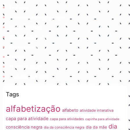
Prof. Aline
Professora Rebeca Neumann
Jogos educativos
Coisinhas da Tia Cal
@ProfessoraGii
Tia Bya
Professora Lisiê
Ensinando com amor
Tags
alfabetização
alfabeto
atividade interativa
capa para atividade
capa para atividades
capinha para atividade
dia
consciência negra
dia da mãe
dia da consciência negra