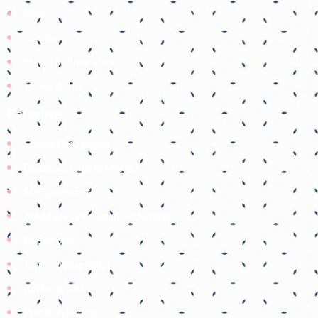
Início
Contato
Política de Privacidade
Termos de Uso
Parceiros
Coruja Pedagogica
Pedagogia Ingrid Moraes
SOS professor
Atividades Pedagógicas Suzano
Etiene prof
Tudo é pedagógico
Balão de Ideias
Prof Roh Pedroso