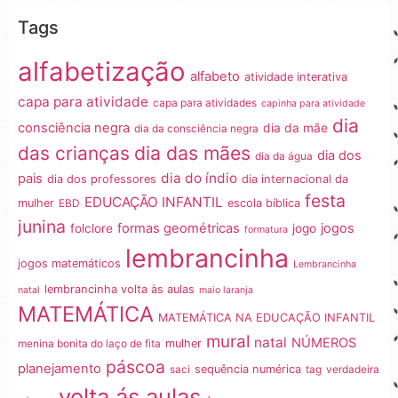
Tags
alfabetização
alfabeto
atividade interativa
capa para atividade
capa para atividades
capinha para atividade
dia
consciência negra
dia da mãe
dia da consciência negra
dia das mães
das crianças
dia dos
dia da água
dia do índio
pais
dia dos professores
dia internacional da
festa
EDUCAÇÃO INFANTIL
mulher
EBD
escola bíblica
junina
formas geométricas
jogos
folclore
jogo
formatura
lembrancinha
jogos matemáticos
Lembrancinha
lembrancinha volta às aulas
natal
maio laranja
MATEMÁTICA
MATEMÁTICA NA EDUCAÇÃO INFANTIL
mural
natal
NÚMEROS
menina bonita do laço de fita
mulher
páscoa
planejamento
saci
sequência numérica
tag
verdadeira
volta ás aulas