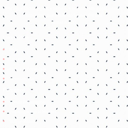
Para que todos vejam, e saibam, e considerem, e juntamente
entendam que a mão do Senhor fez isto
Isaías 41:20
Links úteis
Início
Contato
Política de Privacidade
Termos de Uso
Parceiros
Coruja Pedagogica
Pedagogia Ingrid Moraes
SOS professor