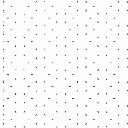
Atividades Pedagógicas Suzano
Etiene prof
Tudo é pedagógico
Balão de Ideias
Prof Roh Pedroso
Prof. Aline
Professora Rebeca Neumann
Jogos educativos
Coisinhas da Tia Cal
@ProfessoraGii
Tia Bya
Professora Lisiê
Ensinando com amor