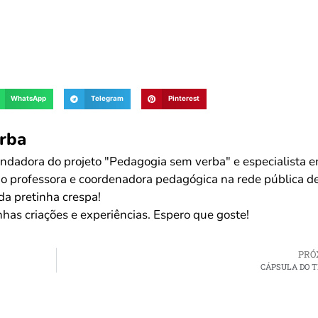
WhatsApp
Telegram
Pinterest
rba
dadora do projeto "Pedagogia sem verba" e especialista 
mo professora e coordenadora pedagógica na rede pública d
da pretinha crespa!
has criações e experiências. Espero que goste!
PRÓ
CÁPSULA DO 