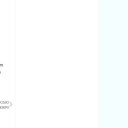
em
e
XIMO
TEMPO