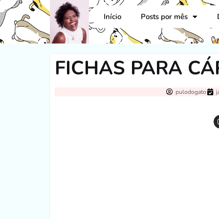
Início
Posts por mês
FICHAS PARA C
pulodogato
j