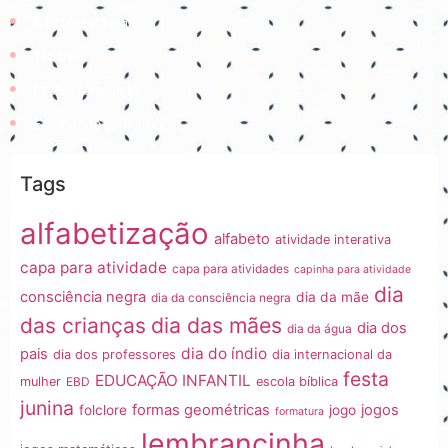
@ProfessoraGii
Tia Bya
Professora Lisiê
Ensinando com amor
Tags
alfabetização
alfabeto
atividade interativa
capa para atividade
capa para atividades
capinha para atividade
dia
consciência negra
dia da mãe
dia da consciência negra
dia das mães
das crianças
dia dos
dia da água
dia do índio
pais
dia dos professores
dia internacional da
festa
EDUCAÇÃO INFANTIL
mulher
EBD
escola bíblica
junina
formas geométricas
jogos
folclore
jogo
formatura
lembrancinha