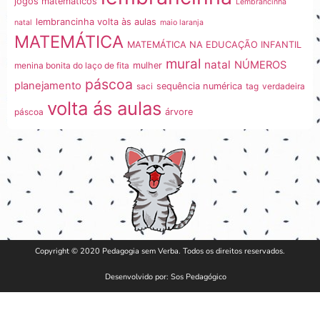
jogos matemáticos
Lembrancinha
lembrancinha volta às aulas
natal
maio laranja
MATEMÁTICA
MATEMÁTICA NA EDUCAÇÃO INFANTIL
mural
natal
NÚMEROS
menina bonita do laço de fita
mulher
páscoa
planejamento
saci
sequência numérica
tag
verdadeira
volta ás aulas
páscoa
árvore
Copyright © 2020 Pedagogia sem Verba. Todos os direitos reservados.
Desenvolvido por: Sos Pedagógico