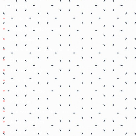
Parceiros
Coruja Pedagogica
Pedagogia Ingrid Moraes
SOS professor
Atividades Pedagógicas Suzano
Etiene prof
Tudo é pedagógico
Balão de Ideias
Prof Roh Pedroso
Prof. Aline
Professora Rebeca Neumann
Jogos educativos
Coisinhas da Tia Cal