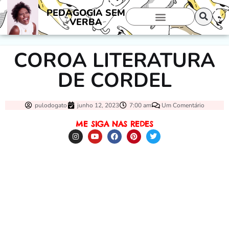
PEDAGOGIA SEM
VERBA
COROA LITERATURA
DE CORDEL
pulodogato
junho 12, 2023
7:00 am
Um Comentário
ME SIGA NAS REDES