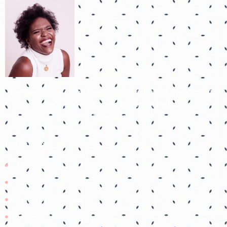
Para que todos vejam, e saibam, e considerem, e juntamente
entendam que a mão do Senhor fez isto
Isaías 41:20
Links úteis
Início
Contato
Política de Privacidade
Termos de Uso