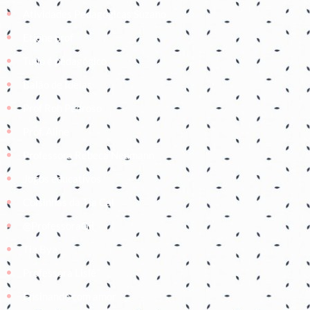
Atividades Pedagógicas Suzano
Etiene prof
Tudo é pedagógico
Balão de Ideias
Prof Roh Pedroso
Prof. Aline
Professora Rebeca Neumann
Jogos educativos
Coisinhas da Tia Cal
@ProfessoraGii
Tia Bya
Professora Lisiê
Ensinando com amor