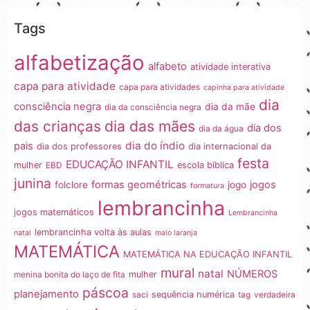
Tags
alfabetização
alfabeto
atividade interativa
capa para atividade
capa para atividades
capinha para atividade
dia
consciência negra
dia da mãe
dia da consciência negra
dia das mães
das crianças
dia dos
dia da água
dia do índio
pais
dia dos professores
dia internacional da
festa
EDUCAÇÃO INFANTIL
mulher
EBD
escola bíblica
junina
formas geométricas
jogos
folclore
jogo
formatura
lembrancinha
jogos matemáticos
Lembrancinha
lembrancinha volta às aulas
natal
maio laranja
MATEMÁTICA
MATEMÁTICA NA EDUCAÇÃO INFANTIL
mural
natal
NÚMEROS
menina bonita do laço de fita
mulher
páscoa
planejamento
saci
sequência numérica
tag
verdadeira