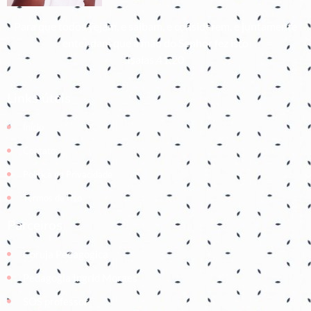
Para que todos vejam, e saibam, e considerem, e juntamente
entendam que a mão do Senhor fez isto
Isaías 41:20
Links úteis
Início
Contato
Política de Privacidade
Termos de Uso
Parceiros
Coruja Pedagogica
Pedagogia Ingrid Moraes
SOS professor