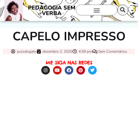
PEDAGOGIA SEM
VERBA
CAPELO IMPRESSO
pulodogato
dezembro 2, 2020
4:59 pm
Sem Comentários
ME SIGA NAS REDES