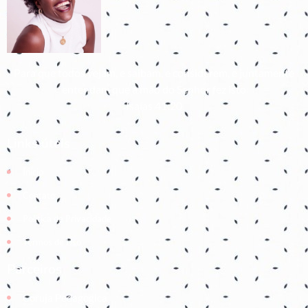
Para que todos vejam, e saibam, e considerem, e juntamente
entendam que a mão do Senhor fez isto
Isaías 41:20
Links úteis
Início
Contato
Política de Privacidade
Termos de Uso
Parceiros
Coruja Pedagogica