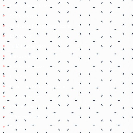
Pedagogia Ingrid Moraes
SOS professor
Atividades Pedagógicas Suzano
Etiene prof
Tudo é pedagógico
Balão de Ideias
Prof Roh Pedroso
Prof. Aline
Professora Rebeca Neumann
Jogos educativos
Coisinhas da Tia Cal
@ProfessoraGii
Tia Bya