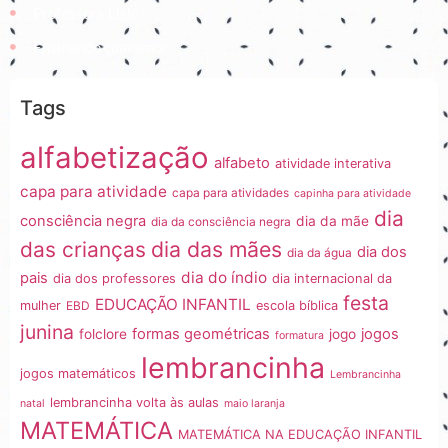
Professora Lisiê
Ensinando com amor
Tags
alfabetização
alfabeto
atividade interativa
capa para atividade
capa para atividades
capinha para atividade
dia
consciência negra
dia da mãe
dia da consciência negra
dia das mães
das crianças
dia dos
dia da água
dia do índio
pais
dia dos professores
dia internacional da
festa
EDUCAÇÃO INFANTIL
mulher
EBD
escola bíblica
junina
formas geométricas
jogos
folclore
jogo
formatura
lembrancinha
jogos matemáticos
Lembrancinha
lembrancinha volta às aulas
natal
maio laranja
MATEMÁTICA
MATEMÁTICA NA EDUCAÇÃO INFANTIL