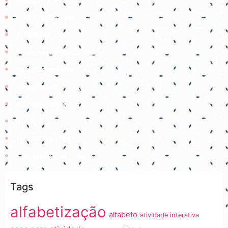
Prof Roh Pedroso
Prof. Aline
Professora Rebeca Neumann
Jogos educativos
Coisinhas da Tia Cal
@ProfessoraGii
Tia Bya
Professora Lisiê
Ensinando com amor
Tags
alfabetização
alfabeto
atividade interativa