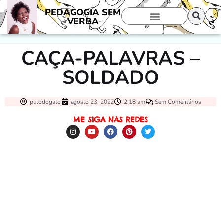
PEDAGOGIA SEM
VERBA
CAÇA-PALAVRAS –
SOLDADO
pulodogato
agosto 23, 2022
2:18 am
Sem Comentários
ME SIGA NAS REDES