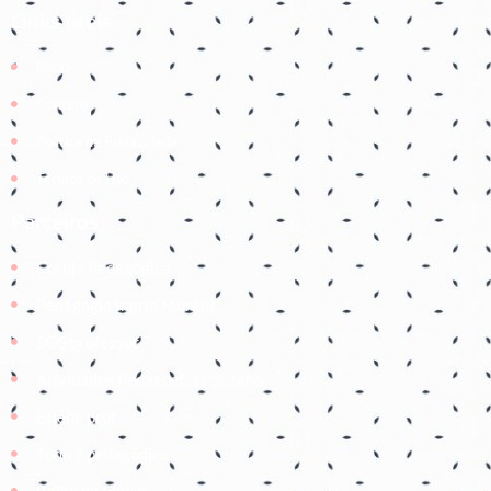
Links úteis
Início
Contato
Política de Privacidade
Termos de Uso
Parceiros
Coruja Pedagogica
Pedagogia Ingrid Moraes
SOS professor
Atividades Pedagógicas Suzano
Etiene prof
Tudo é pedagógico
Balão de Ideias