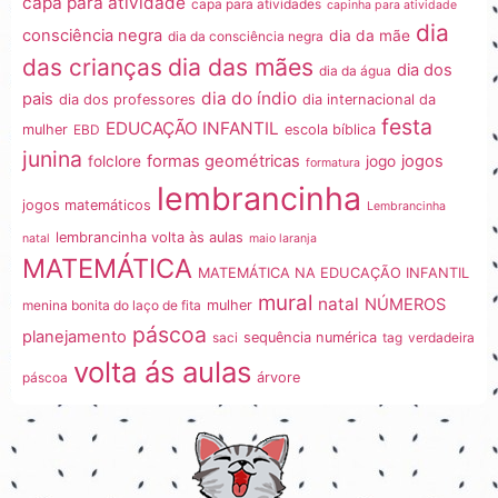
capa para atividade
capa para atividades
capinha para atividade
dia
consciência negra
dia da mãe
dia da consciência negra
dia das mães
das crianças
dia dos
dia da água
dia do índio
pais
dia dos professores
dia internacional da
festa
EDUCAÇÃO INFANTIL
mulher
EBD
escola bíblica
junina
formas geométricas
jogos
folclore
jogo
formatura
lembrancinha
jogos matemáticos
Lembrancinha
lembrancinha volta às aulas
natal
maio laranja
MATEMÁTICA
MATEMÁTICA NA EDUCAÇÃO INFANTIL
mural
natal
NÚMEROS
menina bonita do laço de fita
mulher
páscoa
planejamento
saci
sequência numérica
tag
verdadeira
volta ás aulas
páscoa
árvore