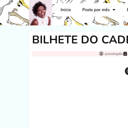
Início
Posts por mês
BILHETE DO CA
pulodogato