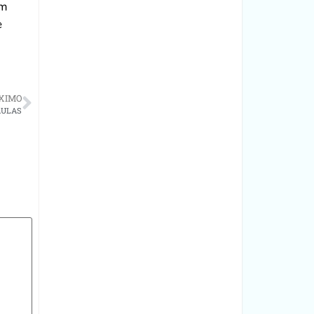
em
e
XIMO
AULAS