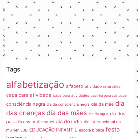
Coisinhas da Tia Cal
@ProfessoraGii
Tia Bya
Professora Lisiê
Ensinando com amor
Tags
alfabetização
alfabeto
atividade interativa
capa para atividade
capa para atividades
capinha para atividade
dia
consciência negra
dia da mãe
dia da consciência negra
dia das mães
das crianças
dia dos
dia da água
dia do índio
pais
dia dos professores
dia internacional da
festa
EDUCAÇÃO INFANTIL
mulher
EBD
escola bíblica