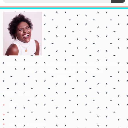
Para que todos vejam, e saibam, e considerem, e juntamente
entendam que a mão do Senhor fez isto
Isaías 41:20
Links úteis
Início
Contato
Política de Privacidade