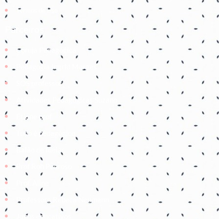
Termos de Uso
Parceiros
Coruja Pedagogica
Pedagogia Ingrid Moraes
SOS professor
Atividades Pedagógicas Suzano
Etiene prof
Tudo é pedagógico
Balão de Ideias
Prof Roh Pedroso
Prof. Aline
Professora Rebeca Neumann
Jogos educativos