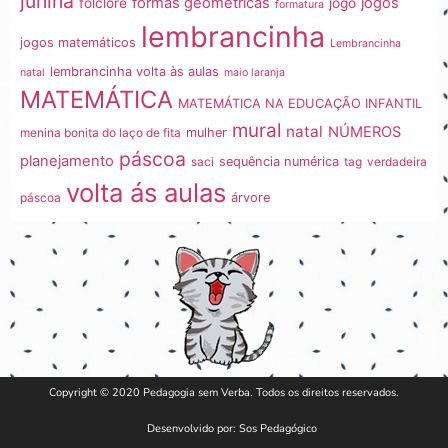
junina
formas geométricas
jogos
folclore
jogo
formatura
lembrancinha
jogos matemáticos
Lembrancinha
lembrancinha volta às aulas
natal
maio laranja
MATEMÁTICA
MATEMÁTICA NA EDUCAÇÃO INFANTIL
mural
natal
NÚMEROS
menina bonita do laço de fita
mulher
páscoa
planejamento
saci
sequência numérica
tag
verdadeira
volta ás aulas
páscoa
árvore
Copyright © 2020 Pedagogia sem Verba. Todos os direitos reservados.
Desenvolvido por: Sos Pedagógico